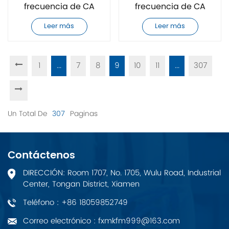
frecuencia de CA
frecuencia de CA
Allen-Bradley
Allen-Bradley
Leer más
Leer más
20F11FD014AA0NNNNN
20F11FD065AA0NNNNN
completamente
completamente
nuevo
nuevo
1
...
7
8
9
10
11
...
307
Un Total De
307
Paginas
Contáctenos
DIRECCIÓN: Room 1707, No. 1705, Wulu Road, Industrial
Center, Tongan District, Xiamen
Teléfono : +86 18059852749
Correo electrónico : fxmkfm999@163.com