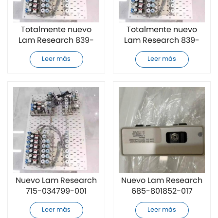
Totalmente nuevo
Totalmente nuevo
Lam Research 839-
Lam Research 839-
034671-001
034672-001
Leer más
Leer más
Controlador de flujo
Controlador de flujo
másico
másico
Nuevo Lam Research
Nuevo Lam Research
715-034799-001
685-801852-017
controlador de flujo
controlador de flujo
Leer más
Leer más
másico
másico