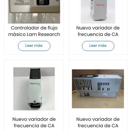
Controlador de flujo
Nuevo variador de
másico Lam Research
frecuencia de CA
685-801852-005
Allen-Bradley
Leer más
Leer más
completamente
20F11FC104AA0NNNNN
nuevo
Nuevo variador de
Nuevo variador de
frecuencia de CA
frecuencia de CA