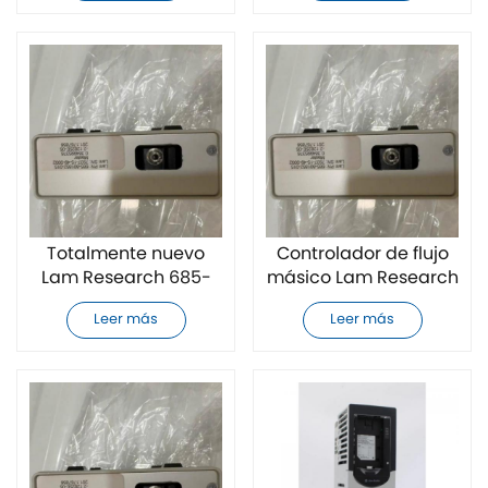
Totalmente nuevo
Controlador de flujo
Lam Research 685-
másico Lam Research
801852-016
685-801852-014
Leer más
Leer más
controlador de flujo
completamente
de masa
nuevo