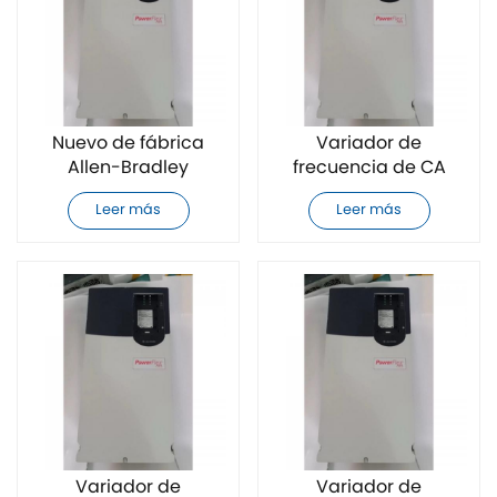
Nuevo de fábrica
Variador de
Allen-Bradley
frecuencia de CA
20F11FC5P0JA0NNNNN
Allen-Bradley
Leer más
Leer más
variador de
20F11FC8P7JA0NNNNN
frecuencia de CA
completamente
nuevo
Variador de
Variador de