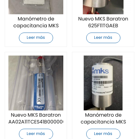
Manómetro de
Nuevo MKS Baratron
capacitancia MKS
625F11TGAEB
Baratron
manómetro de
Leer más
Leer más
627BX13TDC1BS179
capacitancia
nuevo
Nuevo MKS Baratron
Manómetro de
AA02A11TCES41B000000
capacitancia MKS
manómetro de
Baratron 722A11TA2FK
Leer más
Leer más
capacitancia
completamente