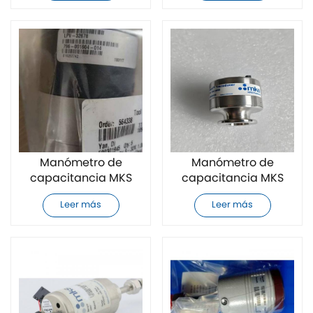
nuevo
Manómetro de
Manómetro de
capacitancia MKS
capacitancia MKS
Baratron LPV-32678
Baratron 925-12030
Leer más
Leer más
796-001604-014
completamente
completamente
nuevo
nuevo