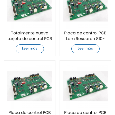
Totalmente nueva
Placa de control PCB
tarjeta de control PCB
Lam Research 810-
de Lam Research 810-
801237-001
Leer más
Leer más
04821-021
completamente
nueva
Placa de control PCB
Placa de control PCB