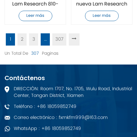
Lam Research 810-
nueva Lam Research
028298-008
2100-31000-940
Leer más
Leer más
completamente
nueva
1
2
3
...
307
Un Total De
307
Paginas
Contáctenos
DIRECCIÓN: Room 1707, No. 1705, Wulu Road, Industrial
Center, Tongan District, Xiamen
Teléfono : +86 18059852749
Correo electrónico : fxmkfm999@163.com
WhatsApp : +86 18059852749