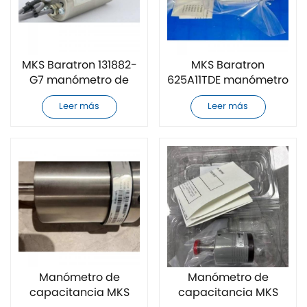
MKS Baratron 131882-
MKS Baratron
G7 manómetro de
625A11TDE manómetro
capacitancia
de capacitancia
Leer más
Leer más
totalmente nuevo
totalmente nuevo
Manómetro de
Manómetro de
capacitancia MKS
capacitancia MKS