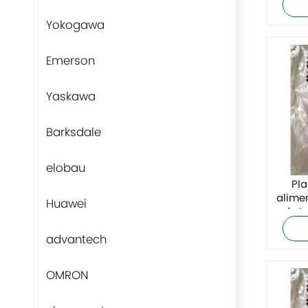
Yokogawa
Emerson
Yaskawa
Barksdale
elobau
Pla
alime
Huawei
de L
advantech
OMRON