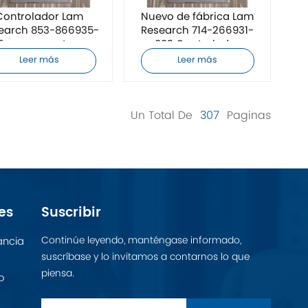
Controlador Lam
Nuevo de fábrica Lam
earch 853-866935-
Research 714-266931-
5 nuevo a estrenar
003 Controlador
Leer más
Leer más
Un Total De
307
Paginas
es
Suscribir
Continúe leyendo, manténgase informado,
ancia
suscríbase y lo invitamos a contarnos lo que
piensa.
o