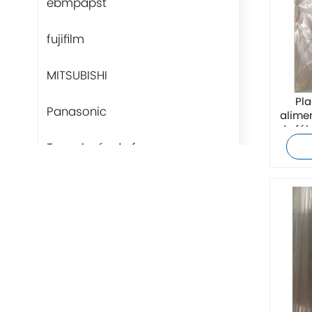
ebmpapst
fujifilm
MITSUBISHI
Pla
Panasonic
alime
de fá
8
Tecnología de fans
Rittal
BUSCHJOST
H3C
Triconex