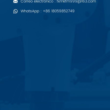
Correo electrónico : fxmkfm999@163.com
PALL
WhatsApp : +86 18059852749
YORK
Xsens
7OCEAN
ANSON
Swissbit
B&R
Parker