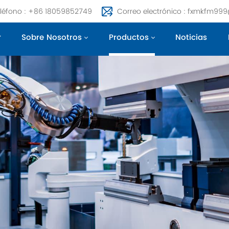
léfono : +86 18059852749
Correo electrónico : fxmkfm99
r
Sobre Nosotros
Productos
Noticias