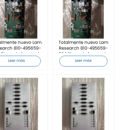
almente nuevo Lam
Totalmente nuevo Lam
earch 810-495659-
Research 810-495659-
 Placa de fuente de
304 Placa de fuente de
limentación ESC
alimentación ESC
Leer más
Leer más