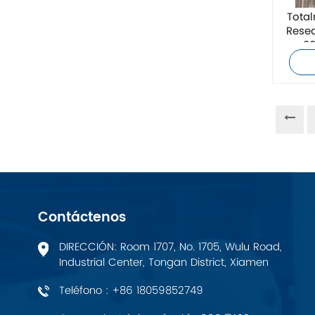
ZIEHL-ABEGG
Tota
Rese
00
Bosch Rexroth
FESTO
Delta
Ti5 robot
Otros
Contáctenos
CONTACTO FÉNIX
DIRECCIÓN: Room 1707, No. 1705, Wulu Road,
Industrial Center, Tongan District, Xiamen
Xinje
Teléfono : +86 18059852749
Mettler Toledo