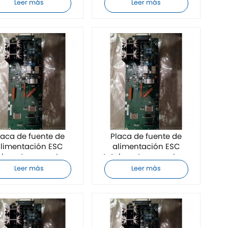
limentación ESC
495659-007
Leer más
Leer más
laca de fuente de
Placa de fuente de
limentación ESC
alimentación ESC
almente nueva Lam
totalmente nueva Lam
earch 810-495659-
Research 810-495659-
Leer más
Leer más
400
006