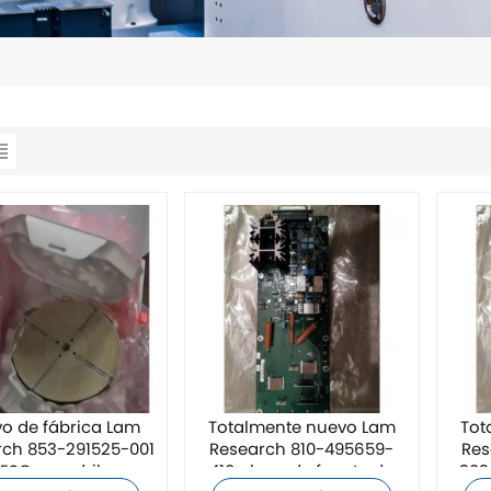
o de fábrica Lam
Totalmente nuevo Lam
Tot
rch 853-291525-001
Research 810-495659-
Res
ESC mandril
410 placa de fuente de
303