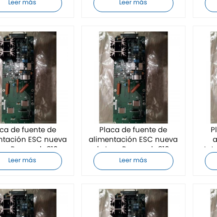
electrostático
alimentación ESC
a
Leer más
Leer más
ca de fuente de
Placa de fuente de
P
ntación ESC nueva
alimentación ESC nueva
a
am Research 810-
de Lam Research 810-
tot
495659-504
495659-004
Res
Leer más
Leer más