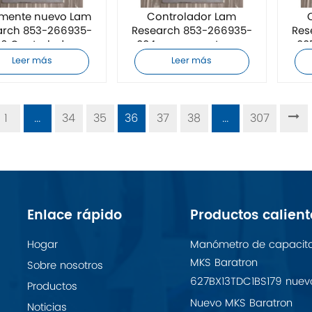
lmente nuevo Lam
Controlador Lam
arch 853-266935-
Research 853-266935-
Res
6 Controlador
004 nuevo a estrenar
00
Leer más
Leer más
1
...
34
35
36
37
38
...
307
Enlace rápido
Productos calient
Hogar
Manómetro de capacit
MKS Baratron
Sobre nosotros
627BX13TDC1BS179 nuev
Productos
Nuevo MKS Baratron
Noticias