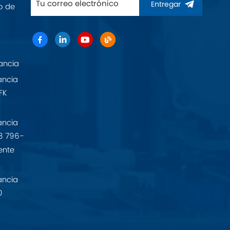
Entregar
o de
ancia
ancia
FK
ancia
8 796-
ente
ancia
0