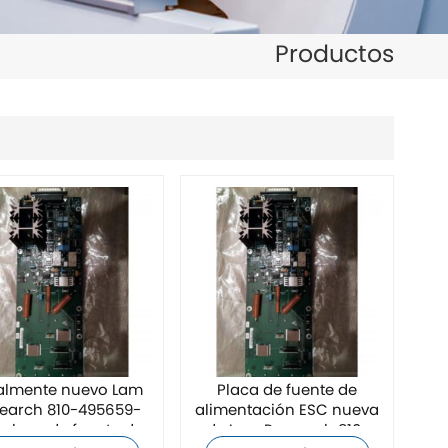
日本語
Productos
한국의
ไทย
Tiếng Việt
中文
almente nuevo Lam
Placa de fuente de
earch 810-495659-
alimentación ESC nueva
 placa de fuente de
de Lam Research 810-