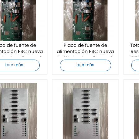
ca de fuente de
Placa de fuente de
Tot
ntación ESC nueva
alimentación ESC nueva
Res
brica Lam Research
de fábrica Lam Research
308
10-495659-313
810-495659-307
a
Leer más
Leer más