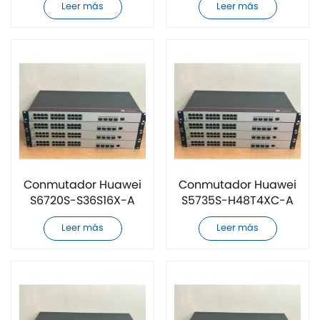
Leer más
Leer más
Conmutador Huawei
Conmutador Huawei
S6720S-S36S16X-A
S5735S-H48T4XC-A
original nuevo
original nuevo
Leer más
Leer más