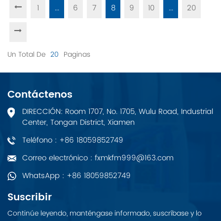
1
...
6
7
8
9
10
...
20
Un Total De
20
Paginas
Contáctenos
DIRECCIÓN: Room 1707, No. 1705, Wulu Road, Industrial
Center, Tongan District, Xiamen
Teléfono : +86 18059852749
Correo electrónico : fxmkfm999@163.com
WhatsApp : +86 18059852749
Suscribir
Continúe leyendo, manténgase informado, suscríbase y lo