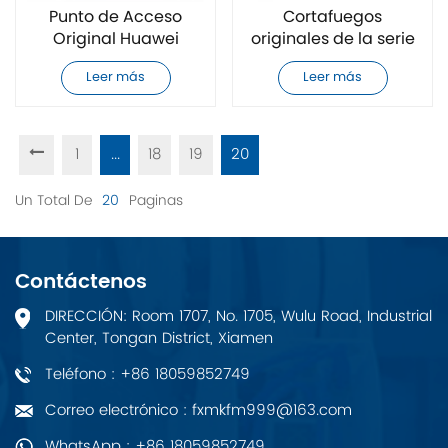
Punto de Acceso
Cortafuegos
Original Huawei
originales de la serie
AirEngine 5761-11
Huawei USG6525E-AC
Leer más
Leer más
USG6500E
1
...
18
19
20
Un Total De
20
Paginas
Contáctenos
DIRECCIÓN: Room 1707, No. 1705, Wulu Road, Industrial
Center, Tongan District, Xiamen
Teléfono : +86 18059852749
Correo electrónico : fxmkfm999@163.com
WhatsApp : +86 18059852749