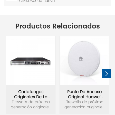
OMXD30000 nuevo
Productos Relacionados
Cortafuegos
Punto De Acceso
Originales De La
Original Huawei
Firewalls de próxima
Serie Huawei
Firewalls de próxima
AirEngine 5761-11
generación originales
USG6525E-AC
generación originales
Huawei USG6525E-AC
USG6500E
Huawei USG6525E-AC