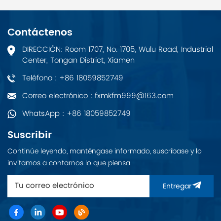
USG6500E.
USG6500E. AirEngine
5761-11 destaca en
escenarios que
Contáctenos
requieren un gran
ancho de banda y
DIRECCIÓN: Room 1707, No. 1705, Wulu Road, Industrial
una experiencia de
Center, Tongan District, Xiamen
red de alta calidad,
desde oficinas de
Teléfono : +86 18059852749
pequeñas y medianas
empresas y hospitales
Correo electrónico : fxmkfm999@163.com
hasta cafeterías.
WhatsApp : +86 18059852749
Suscribir
Continúe leyendo, manténgase informado, suscríbase y lo
invitamos a contarnos lo que piensa.
Entregar