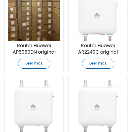
Router Huawei
Router Huawei
AP6050DN original
AR2240C original
completamente
completamente
Leer más
Leer más
nuevo
nuevo