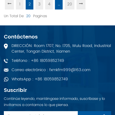
1
2
3
4
...
20
Un Total De
20
Paginas
Contáctenos
DIRECCIÓN: Room 1707, No. 1705, Wulu Road, Industrial
Center, Tongan District, Xiamen
Teléfono : +86 18059852749
Correo electrónico : fxmkfm999@163.com
WhatsApp : +86 18059852749
Suscribir
Continúe leyendo, manténgase informado, suscríbase y lo
invitamos a contarnos lo que piensa.