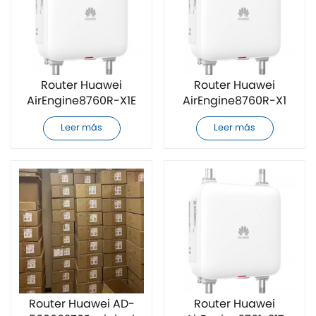
Router Huawei
Router Huawei
AirEngine8760R-X1E
AirEngine8760R-X1
original
original y
Leer más
Leer más
completamente
completamente
nuevo
nuevo
Router Huawei AD-
Router Huawei