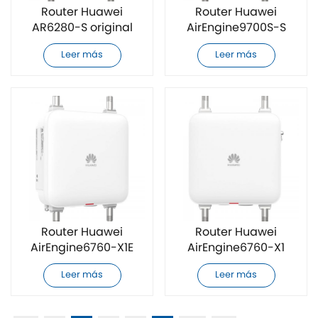
Router Huawei
Router Huawei
AR6280-S original
AirEngine9700S-S
completamente
original
Leer más
Leer más
nuevo
completamente
nuevo
Router Huawei
Router Huawei
AirEngine6760-X1E
AirEngine6760-X1
original
original
Leer más
Leer más
completamente
completamente
nuevo
nuevo