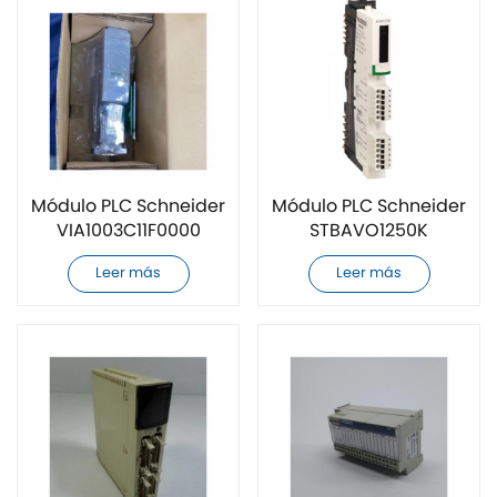
Módulo PLC Schneider
Módulo PLC Schneider
VIA1003C11F0000
STBAVO1250K
completamente
completamente
Leer más
Leer más
nuevo
nuevo