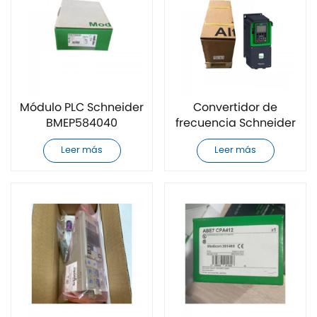
Módulo PLC Schneider
Convertidor de
BMEP584040
frecuencia Schneider
completamente
ATV630D30N4
Leer más
Leer más
nuevo
completamente
nuevo