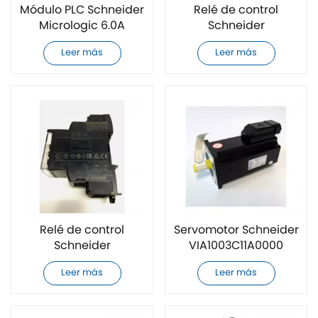
Módulo PLC Schneider
Relé de control
Micrologic 6.0A
Schneider
completamente
ABE7CPA412
Leer más
Leer más
nuevo
completamente
nuevo
Relé de control
Servomotor Schneider
Schneider
VIA1003C11A0000
RM35JA31MW
completamente
Leer más
Leer más
completamente
nuevo
nuevo