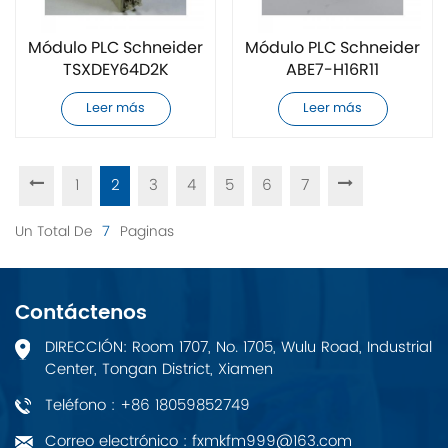
Módulo PLC Schneider
Módulo PLC Schneider
TSXDEY64D2K
ABE7-H16R11
completamente
completamente
Leer más
Leer más
nuevo
nuevo
1
2
3
4
5
6
7
Un Total De
7
Paginas
Contáctenos
DIRECCIÓN: Room 1707, No. 1705, Wulu Road, Industrial
Center, Tongan District, Xiamen
Teléfono : +86 18059852749
Correo electrónico : fxmkfm999@163.com