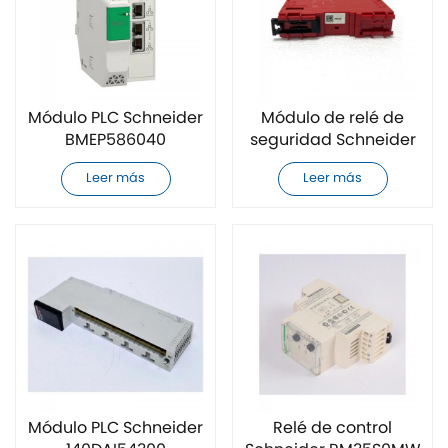
Módulo PLC Schneider
Módulo de relé de
BMEP586040
seguridad Schneider
completamente
XPSUS12AP
Leer más
Leer más
nuevo
completamente
nuevo
Módulo PLC Schneider
Relé de control