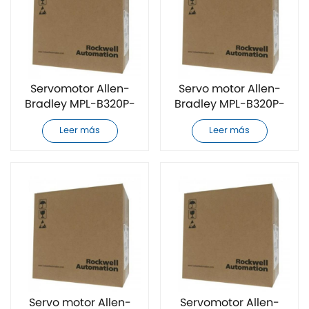
Servomotor Allen-
Servo motor Allen-
Bradley MPL-B320P-
Bradley MPL-B320P-
MK74AA
MK72AA totalmente
Leer más
Leer más
completamente
nuevo
nuevo
Servo motor Allen-
Servomotor Allen-