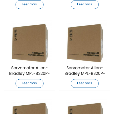
RK74AA totalmente
RK72AA totalmente
Leer más
Leer más
nuevo
nuevo
Servomotor Allen-
Servomotor Allen-
Bradley MPL-B320P-
Bradley MPL-B320P-
RJ74AA
RJ72AA
Leer más
Leer más
completamente
completamente
nuevo
nuevo