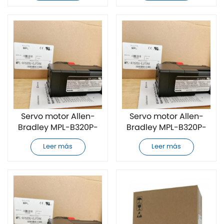
Servo motor Allen-
Servo motor Allen-
Bradley MPL-B320P-
Bradley MPL-B320P-
SK74AA nuevo
SK72AA totalmente
Leer más
Leer más
nuevo