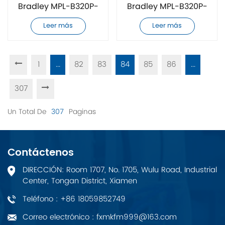
Bradley MPL-B320P-
Bradley MPL-B320P-
MJ74AA totalmente
MJ72AA
Leer más
Leer más
nuevo
completamente
nuevo
1
...
82
83
84
85
86
...
307
Un Total De
307
Paginas
Contáctenos
DIRECCIÓN: Room 1707, No. 1705, Wulu Road, Industrial
Center, Tongan District, Xiamen
Teléfono : +86 18059852749
Correo electrónico : fxmkfm999@163.com