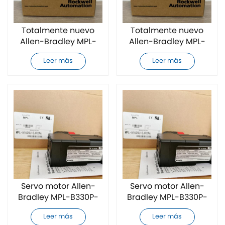
Totalmente nuevo
Totalmente nuevo
Allen-Bradley MPL-
Allen-Bradley MPL-
B330P-MJ72AA
B330P-HK74AA
Leer más
Leer más
servomotor
servomotor
Servo motor Allen-
Servo motor Allen-
Bradley MPL-B330P-
Bradley MPL-B330P-
HK72AA nuevo
HJ74AA nuevo
Leer más
Leer más