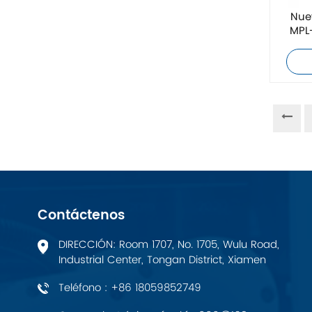
ZIEHL-ABEGG
Nue
MPL
Bosch Rexroth
FESTO
Delta
Ti5 robot
Otros
Contáctenos
CONTACTO FÉNIX
DIRECCIÓN: Room 1707, No. 1705, Wulu Road,
Industrial Center, Tongan District, Xiamen
Xinje
Teléfono : +86 18059852749
Mettler Toledo