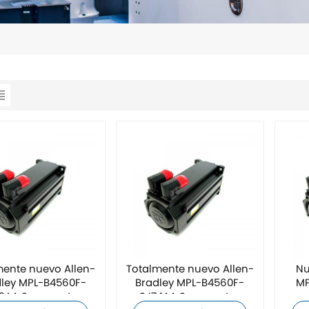
mente nuevo Allen-
Totalmente nuevo Allen-
Nu
ley MPL-B4560F-
Bradley MPL-B4560F-
MP
2AA Servomotor
SJ74AA Servomotor