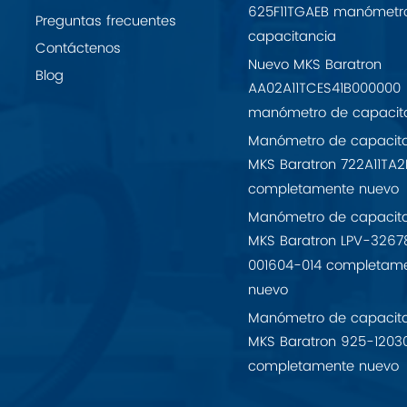
625F11TGAEB manómetr
Preguntas frecuentes
capacitancia
Contáctenos
Nuevo MKS Baratron
Blog
AA02A11TCES41B000000
manómetro de capacit
Manómetro de capacit
MKS Baratron 722A11TA2
completamente nuevo
Manómetro de capacit
MKS Baratron LPV-3267
001604-014 completam
nuevo
Manómetro de capacit
MKS Baratron 925-1203
completamente nuevo