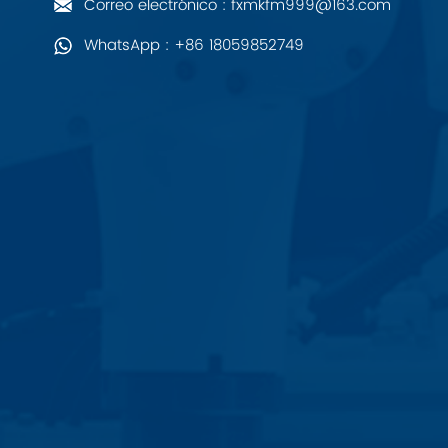
Correo electrónico : fxmkfm999@163.com
PALL
WhatsApp : +86 18059852749
YORK
Xsens
7OCEAN
ANSON
Swissbit
B&R
Parker