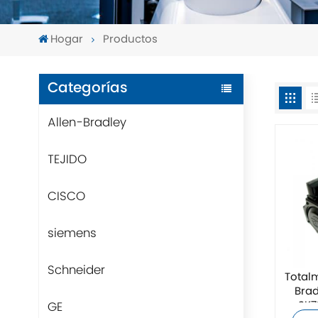
Hogar
Productos
Categorías
Allen-Bradley
TEJIDO
CISCO
siemens
Schneider
Total
Brad
GE
SK7