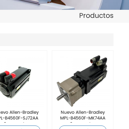
日本語
Productos
한국의
ไทย
Tiếng Việt
中文
evo Allen-Bradley
Nuevo Allen-Bradley
L-B4560F-SJ72AA
MPL-B4560F-MK74AA
Servomotor
Servomotor