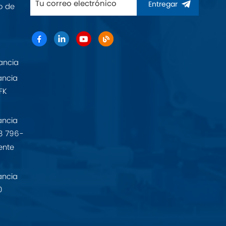
Entregar
o de
ancia
ancia
FK
ancia
8 796-
ente
ancia
0