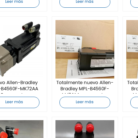
Leer más
Leer más
vo Allen-Bradley
Totalmente nuevo Allen-
Tota
-B4560F-MK72AA
Bradley MPL-B4560F-
Br
Servomotor
MJ74AA servomotor
M
Leer más
Leer más