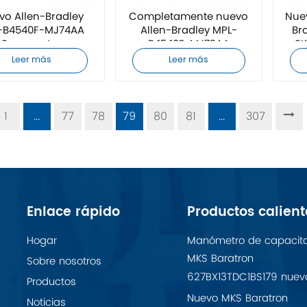
vo Allen-Bradley
Completamente nuevo
Nuev
-B4540F-MJ74AA
Allen-Bradley MPL-
Br
Servomotor
B4540F-MJ72AA
SK
Servomotor
Leer más
Leer más
1
...
77
78
79
80
81
...
307
Enlace rápido
Productos calient
Hogar
Manómetro de capacit
MKS Baratron
Sobre nosotros
627BX13TDC1BS179 nuev
Productos
Nuevo MKS Baratron
Noticias