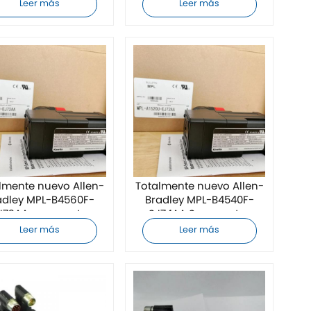
Leer más
Leer más
lmente nuevo Allen-
Totalmente nuevo Allen-
adley MPL-B4560F-
Bradley MPL-B4540F-
J72AA servomotor
SJ74AA Servomotor
Leer más
Leer más