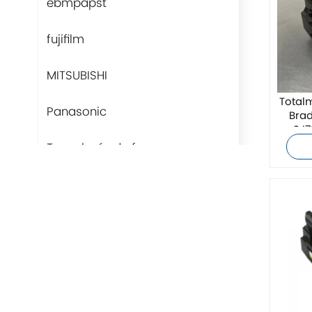
ebmpapst
fujifilm
MITSUBISHI
Total
Panasonic
Bra
SJ7
Tecnología de fans
Rittal
BUSCHJOST
H3C
Triconex