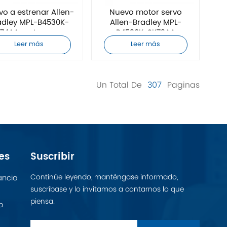
o a estrenar Allen-
Nuevo motor servo
adley MPL-B4530K-
Allen-Bradley MPL-
74AA motor servo
B4530K-SK72AA
Leer más
Leer más
Un Total De
307
Paginas
es
Suscribir
Continúe leyendo, manténgase informado,
ancia
suscríbase y lo invitamos a contarnos lo que
piensa.
o