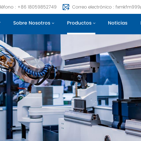
léfono : +86 18059852749
Correo electrónico : fxmkfm99
r
Sobre Nosotros
Productos
Noticias