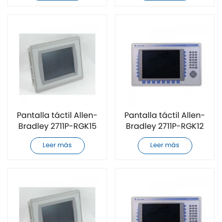
Pantalla táctil Allen-
Pantalla táctil Allen-
Bradley 2711P-RGK15
Bradley 2711P-RGK12
nueva
completamente
Leer más
Leer más
nueva