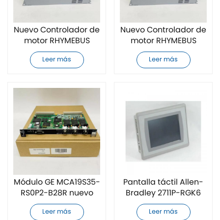
Nuevo Controlador de
Nuevo Controlador de
motor RHYMEBUS
motor RHYMEBUS
RM5G-4015 11KW
RM5G-4005 3.7KW
Leer más
Leer más
Módulo GE MCA19S35-
Pantalla táctil Allen-
RS0P2-B28R nuevo
Bradley 2711P-RGK6
nueva
Leer más
Leer más