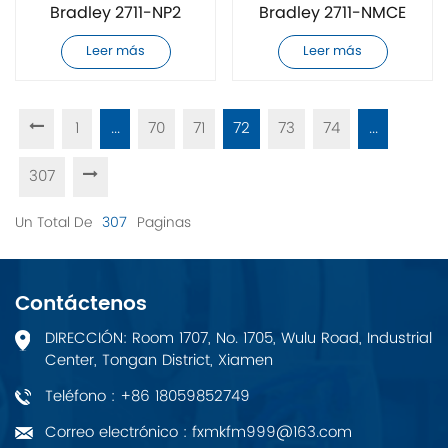
Bradley 2711-NP2
Bradley 2711-NMCE
nueva
nueva
Leer más
Leer más
1
...
70
71
72
73
74
...
307
Un Total De
307
Paginas
Contáctenos
DIRECCIÓN: Room 1707, No. 1705, Wulu Road, Industrial
Center, Tongan District, Xiamen
Teléfono : +86 18059852749
Correo electrónico : fxmkfm999@163.com