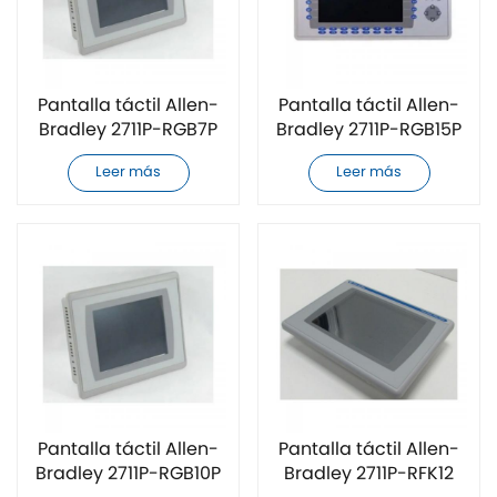
Pantalla táctil Allen-
Pantalla táctil Allen-
Bradley 2711P-RGB7P
Bradley 2711P-RGB15P
completamente
nueva
Leer más
Leer más
nueva
Pantalla táctil Allen-
Pantalla táctil Allen-
Bradley 2711P-RGB10P
Bradley 2711P-RFK12