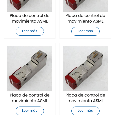
Placa de control de
Placa de control de
movimiento ASML
movimiento ASML
4022.651.45763 nueva
4022.651.45762
Leer más
Leer más
a estrenar
completamente
nueva
Placa de control de
Placa de control de
movimiento ASML
movimiento ASML
4022.651.45761
4022.651.45764
Leer más
Leer más
completamente
completamente