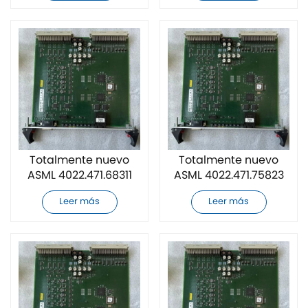
nueva
nueva
Totalmente nuevo
Totalmente nuevo
ASML 4022.471.68311
ASML 4022.471.75823
Módulo de fuente de
Módulo de fuente de
Leer más
Leer más
alimentación
alimentación