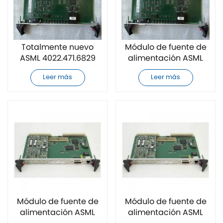
Totalmente nuevo
Módulo de fuente de
ASML 4022.471.6829
alimentación ASML
Módulo de fuente de
4022.471.75823
Leer más
Leer más
alimentación
completamente
nuevo
Módulo de fuente de
Módulo de fuente de
alimentación ASML
alimentación ASML