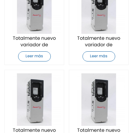
Totalmente nuevo
Totalmente nuevo
variador de
variador de
frecuencia de CA
frecuencia de CA
Leer más
Leer más
Allen-Bradley
Allen-Bradley
20F11NC104JA0NNNNN
20F11NC2P1AA0NNNNN
Totalmente nuevo
Totalmente nuevo