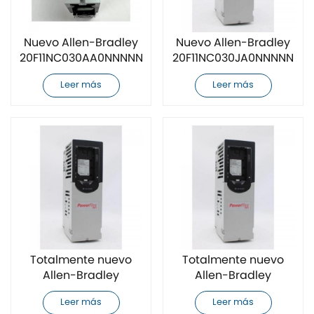
Nuevo Allen-Bradley
Nuevo Allen-Bradley
20F11NC030AA0NNNNN
20F11NC030JA0NNNNN
Variador de
Variador de
Leer más
Leer más
frecuencia de CA
frecuencia de CA
Totalmente nuevo
Totalmente nuevo
Allen-Bradley
Allen-Bradley
20F11NC037AA0NNNNN
20F11NC037JA0NNNNN
Leer más
Leer más
variador de
variador de