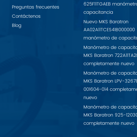
625F11TGAEB manómetr
Preguntas frecuentes
capacitancia
Contáctenos
Nuevo MKS Baratron
Blog
AA02A11TCES41B000000
manómetro de capacit
Manómetro de capacit
MKS Baratron 722A11TA2
completamente nuevo
Manómetro de capacit
MKS Baratron LPV-3267
001604-014 completam
nuevo
Manómetro de capacit
MKS Baratron 925-1203
completamente nuevo