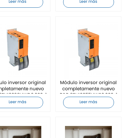
Leer más
Leer más
lo inversor original
Módulo inversor original
pletamente nuevo
completamente nuevo
8BVI0028HWD0.000-1
B&R 8BVI0055HWS0.000-1
Leer más
Leer más