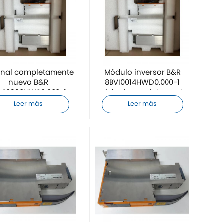
inal completamente
Módulo inversor B&R
nuevo B&R
8BVI0014HWD0.000-1
VI0220HWS0.000-1
original completamente
Módulo inversor
nuevo
Leer más
Leer más