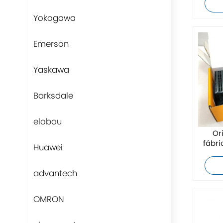
Yokogawa
Emerson
Yaskawa
Barksdale
elobau
Or
fábr
Huawei
advantech
OMRON