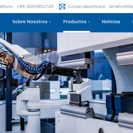
léfono : +86 18059852749
Correo electrónico : fxmkfm99
r
Sobre Nosotros
Productos
Noticias