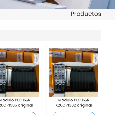
日本語
Productos
한국의
ไทย
Tiếng Việt
中文
Módulo PLC B&R
Módulo PLC B&R
20CP1585 original
X20CP1382 original
pletamente nuevo
completamente nuevo