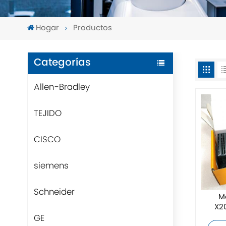
Hogar
Productos
Categorías
Allen-Bradley
TEJIDO
CISCO
siemens
Schneider
M
X20
GE
comp