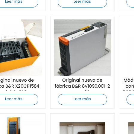
Leer más
Leer más
iginal nuevo de
Original nuevo de
Módu
ica B&R X20CP1584
fábrica B&R 8V1090.001-2
com
módulo PLC
servodrive
B&R 
Leer más
Leer más