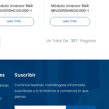
dulo inversor B&R
Módulo inversor B&R
BVI0110HCD0.000-1
8BVI0055HWD0.000-1
inal completamente
original completamente
nuevo
nuevo
Leer más
Leer más
Un Total De
307
Paginas
es
Suscribir
Continúe leyendo, manténgase informado,
ancia
suscríbase y lo invitamos a contarnos lo que
piensa.
o