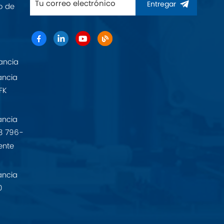
Entregar
o de
ancia
ancia
FK
ancia
8 796-
ente
ancia
0