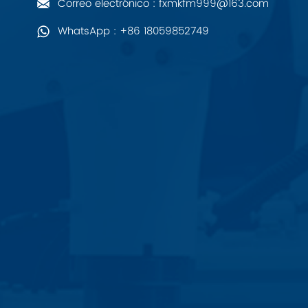
Correo electrónico : fxmkfm999@163.com
PALL
WhatsApp : +86 18059852749
YORK
Xsens
7OCEAN
ANSON
Swissbit
B&R
Parker