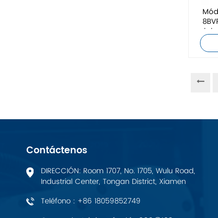
ZIEHL-ABEGG
Mód
8BV
origi
Bosch Rexroth
FESTO
Delta
Ti5 robot
Otros
Contáctenos
CONTACTO FÉNIX
DIRECCIÓN: Room 1707, No. 1705, Wulu Road,
Industrial Center, Tongan District, Xiamen
Xinje
Teléfono : +86 18059852749
Mettler Toledo