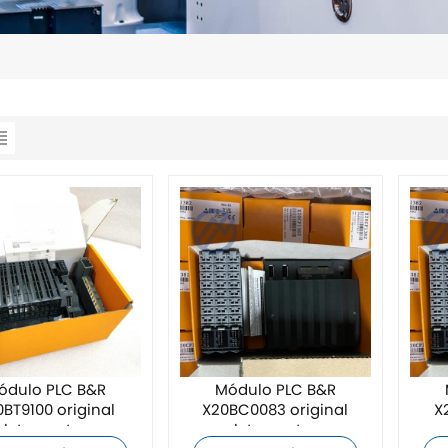
ódulo PLC B&R
Módulo PLC B&R
BT9100 original
X20BC0083 original
X
letamente nuevo
completamente nuevo
com