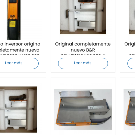
 inversor original
Original completamente
Orig
letamente nuevo
nuevo B&R
BVP0220HW00.000-
8BVI0110HWS0.000-1
8B
1
Módulo inversor
Leer más
Leer más