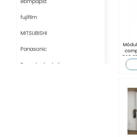
ebmpapst
fujifilm
MITSUBISHI
Módulo
Panasonic
comp
B&R 8
Tecnología de fans
Rittal
BUSCHJOST
H3C
Triconex