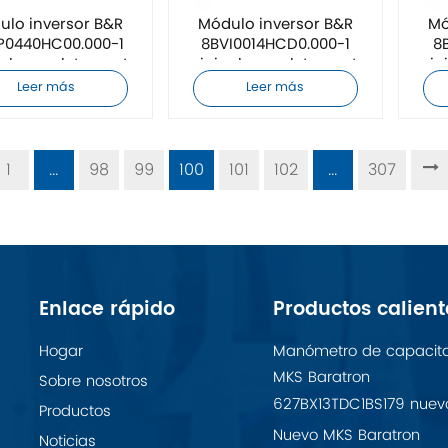
ulo inversor B&R
Módulo inversor B&R
Mó
P0440HC00.000-1
8BVI0014HCD0.000-1
8
nal completamente
original completamente
orig
nuevo
nuevo
Leer más
Leer más
1
...
98
99
100
101
102
...
307
Enlace rápido
Productos calient
Hogar
Manómetro de capacit
MKS Baratron
Sobre nosotros
627BX13TDC1BS179 nuev
Productos
Nuevo MKS Baratron
Noticias