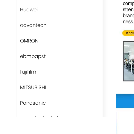
Huawei
advantech
OMRON
ebmpapst
fujifilm
MITSUBISHI
Panasonic
Tecnología de fans