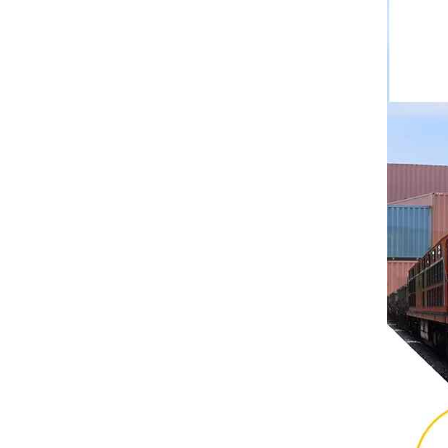
Rittal
BUSCHJOST
H3C
Triconex
ZIEHL-ABEGG
Bosch Rexroth
FESTO
Delta
Ti5 robot