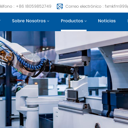
léfono : +86 18059852749
Correo electrónico : fxmkfm99
r
Sobre Nosotros
Productos
Noticias