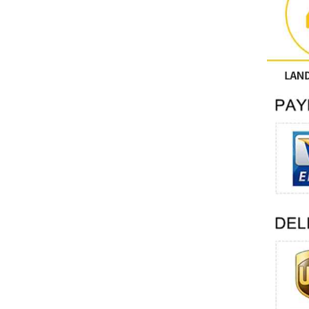
Otros
CONTACTO FÉNIX
Xinje
Mettler Toledo
PALL
YORK
Xsens
7OCEAN
ANSON