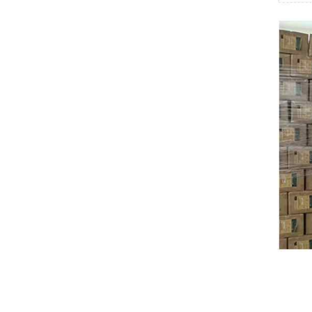
Swissbit
B&R
Parker
AZBIL
VACON
Eaton
SICK
Keyence