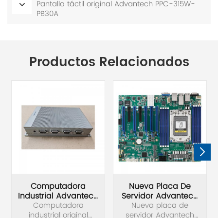
Pantalla táctil original Advantech PPC-315W-
PB30A
Productos Relacionados
Computadora
Nueva Placa De
Industrial Advantech
Servidor Advantech
Computadora
UNO-2271G-
ASMB-830I-00A1
Nueva placa de
industrial original
E22BE/4G/32G
servidor Advantech