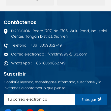
genuina Advantech
Completamente
ASMB-830I-00A1.
UNO-2271G-
Nueva
Placa de servidor LGA
E22BE/4G/32G.
4094 AMD® EPYC™
7002/7003 ATX con 8x
Contáctenos
DDR4, 5x PCIe 4.0 x16 +
2x PCIe 4.0 x8, 9x SATA
DIRECCIÓN: Room 1707, No. 1705, Wulu Road, Industrial
3, 5x USB 3.2 (Gen1),
Center, Tongan District, Xiamen
doble 10GbE e IPMI.
Teléfono : +86 18059852749
Correo electrónico : fxmkfm999@163.com
WhatsApp : +86 18059852749
Suscribir
Continúe leyendo, manténgase informado, suscríbase y lo
invitamos a contarnos lo que piensa.
Entregar