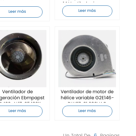
14 Ventilador inversor
Leer más
Leer más
Ventilador de
Ventilador de motor de
rigeración Ebmpapst
hélice variable G2E146-
D400-AL17-05 100%
DW07-01 230VAC
funcional
Leer más
Leer más
Un Total De
6
Paginas