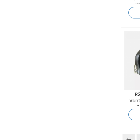
W
ZIEHL-ABEGG
Bosch Rexroth
FESTO
Delta
Ti5 robot
Otros
R
Vent
CONTACTO FÉNIX
2
refr
Xinje
Mettler Toledo