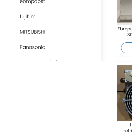
ebmpapst
fujifilm
Ebmpa
MITSUBISHI
30
ref
Panasonic
Tecnología de fans
Rittal
BUSCHJOST
H3C
Triconex
1
ref