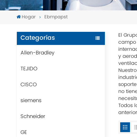
Hogar
Ebmpapst
El Grup
Categorías
campo d
interna
Allen-Bradley
y aerod
ventila
TEJIDO
Nuestro
industr
CISCO
soporte
no tien
necesit
siemens
Todos l
anterio
Schneider
GE