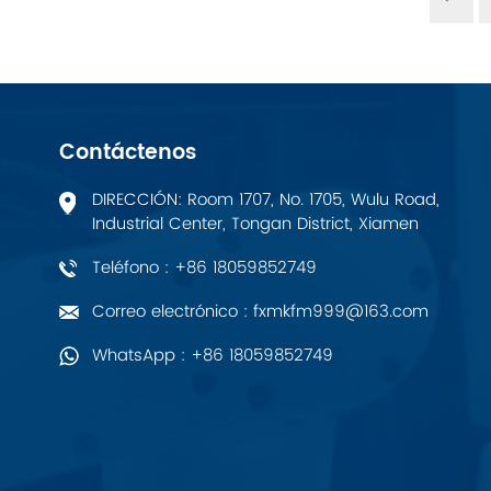
PALL
YORK
Contáctenos
Xsens
DIRECCIÓN: Room 1707, No. 1705, Wulu Road,
7OCEAN
Industrial Center, Tongan District, Xiamen
Teléfono : +86 18059852749
ANSON
Correo electrónico : fxmkfm999@163.com
Swissbit
WhatsApp : +86 18059852749
B&R
Parker