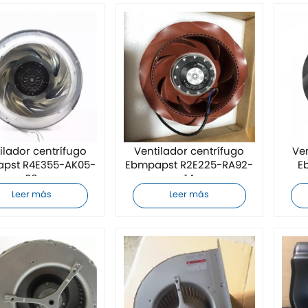
ilador centrífugo
Ventilador centrífugo
Ve
pst R4E355-AK05-
Ebmpapst R2E225-RA92-
E
06
14
Leer más
Leer más