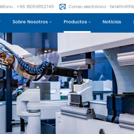
léfono : +86 18059852749
Correo electrónico : fxmkfm99
r
Sobre Nosotros
Productos
Noticias