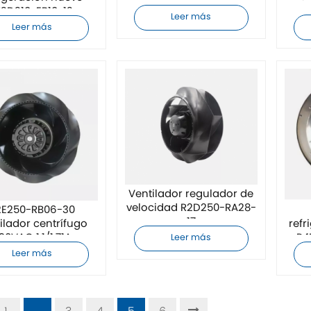
2D210-EB10-12
Leer más
Leer más
Ventilador regulador de
velocidad R2D250-RA28-
2E250-RB06-30
17
ilador centrífugo
ref
30VAC 1.1/1.71A
R4
Leer más
Ventilador de
Leer más
igeración inversor