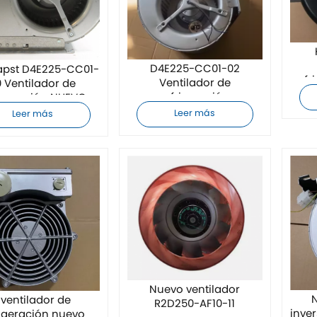
D4E225-CC01-02
pst D4E225-CC01-
refr
Ventilador de
 Ventilador de
refrigeración
rigeración NUEVO
Leer más
Leer más
Nuevo ventilador
N
 ventilador de
R2D250-AF10-11
inve
rigeración nuevo