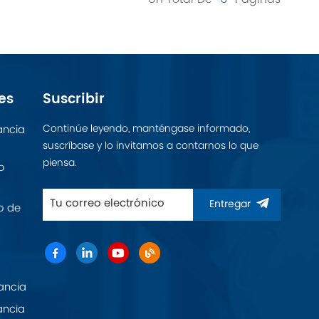
es
Suscribir
Continúe leyendo, manténgase informado,
ancia
suscríbase y lo invitamos a contarnos lo que
piensa.
o
Entregar
o de
ancia
ancia