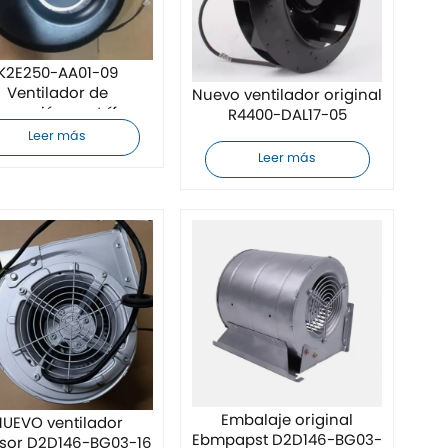
K2E250-AA01-09
Ventilador de
Nuevo ventilador original
igeración centrífugo
R4400-DAL17-05
Leer más
Leer más
Embalaje original
UEVO ventilador
Ebmpapst D2D146-BG03-
rsor D2D146-BG03-16