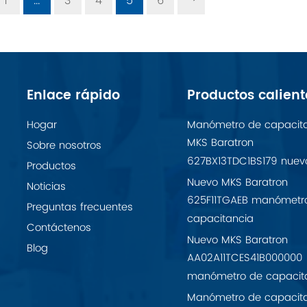
1
...
3
4
5
6
Enlace rápido
Productos calient
Hogar
Manómetro de capacit
MKS Baratron
Sobre nosotros
627BX13TDC1BS179 nuev
Productos
Nuevo MKS Baratron
Noticias
625F11TGAEB manómetr
Preguntas frecuentes
capacitancia
Contáctenos
Nuevo MKS Baratron
Blog
AA02A11TCES41B000000
manómetro de capacit
Manómetro de capacit