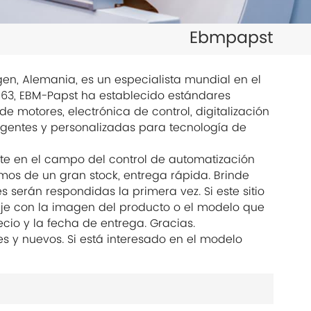
日本語
Ebmpapst
한국의
ไทย
n, Alemania, es un especialista mundial en el
963, EBM-Papst ha establecido estándares
Tiếng Việt
 motores, electrónica de control, digitalización
ligentes y personalizadas para tecnología de
中文
nte en el campo del control de automatización
mos de un gran stock, entrega rápida. Brinde
s serán respondidas la primera vez. Si este sitio
aje con la imagen del producto o el modelo que
cio y la fecha de entrega. Gracias.
es y nuevos. Si está interesado en el modelo