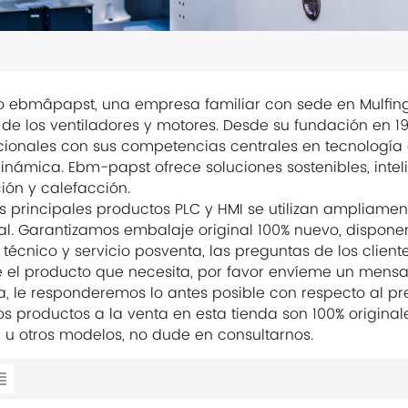
o ebmâpapst, una empresa familiar con sede en Mulfinge
e los ventiladores y motores. Desde su fundación en 1
cionales con sus competencias centrales en tecnología de
inámica. Ebm-papst ofrece soluciones sostenibles, inte
ción y calefacción.
s principales productos PLC y HMI se utilizan ampliame
ial. Garantizamos embalaje original 100% nuevo, dispone
 técnico y servicio posventa, las preguntas de los cliente
e el producto que necesita, por favor envíeme un mens
a, le responderemos lo antes posible con respecto al pre
os productos a la venta en esta tienda son 100% original
r u otros modelos, no dude en consultarnos.