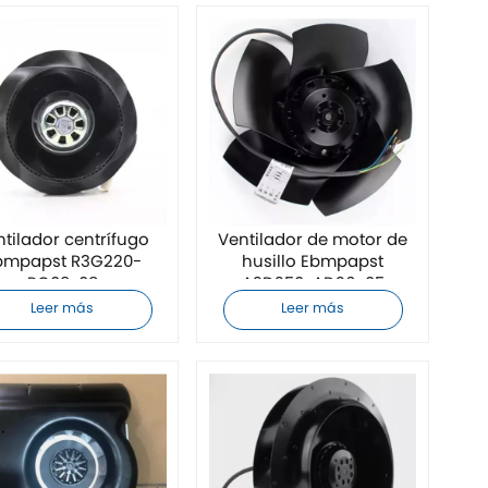
ntilador centrífugo
Ventilador de motor de
bmpapst R3G220-
husillo Ebmpapst
RC09-08
A2D250-AD26-05
Leer más
Leer más