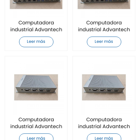
Computadora
Computadora
industrial Advantech
industrial Advantech
UNO-1372G-E3AE
UNO-2272G-J2AE
Leer más
Leer más
completamente
completamente
nueva
nueva
Computadora
Computadora
industrial Advantech
industrial Advantech
UNO-2372G-J122BE
UNO-2372G-J121BE
Leer más
Leer más