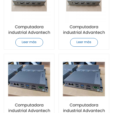
Computadora
Computadora
industrial Advantech
industrial Advantech
UNO-2271G-
UNO-148-B73BA
Leer más
Leer más
E21BE/4G/32G
completamente
completamente
nueva
nueva
Computadora
Computadora
industrial Advantech
industrial Advantech