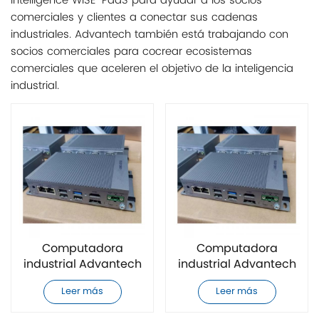
Intelligence WISE-PaaS para ayudar a los socios
comerciales y clientes a conectar sus cadenas
industriales. Advantech también está trabajando con
socios comerciales para cocrear ecosistemas
comerciales que aceleren el objetivo de la inteligencia
industrial.
Computadora
Computadora
industrial Advantech
industrial Advantech
UNO-137-E13BA
UNO-127-E23BA
Leer más
Leer más
completamente
completamente
nueva
nueva