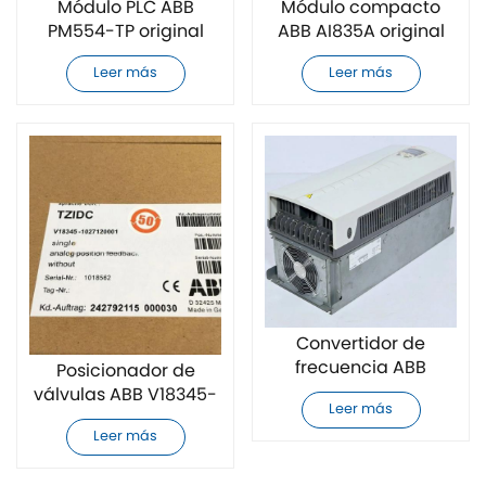
Módulo PLC ABB
Módulo compacto
PM554-TP original
ABB AI835A original
nuevo
nuevo
Leer más
Leer más
Convertidor de
frecuencia ABB
Posicionador de
ACS550-01-125A-4
válvulas ABB V18345-
Leer más
nuevo y original
1027120001 original,
Leer más
nuevo.