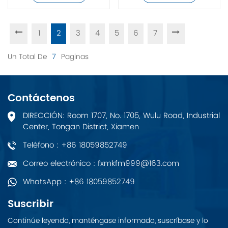
1
2
3
4
5
6
7
Un Total De
7
Paginas
Contáctenos
DIRECCIÓN: Room 1707, No. 1705, Wulu Road, Industrial
Center, Tongan District, Xiamen
Teléfono : +86 18059852749
Correo electrónico : fxmkfm999@163.com
WhatsApp : +86 18059852749
Suscribir
Continúe leyendo, manténgase informado, suscríbase y lo