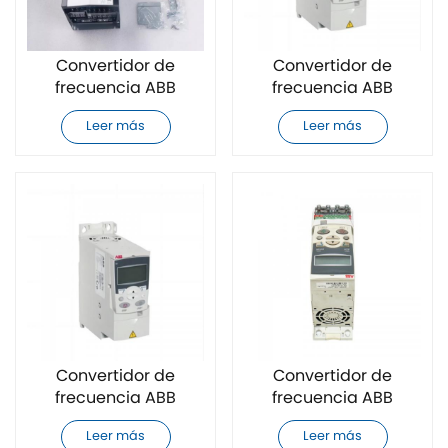
Convertidor de
Convertidor de
frecuencia ABB
frecuencia ABB
ACS880-01-065A-5
ACS355-03E-08A8-4
Leer más
Leer más
nuevo y original
nuevo y original
Convertidor de
Convertidor de
frecuencia ABB
frecuencia ABB
ACS355-03E-07A3-4
ACS355-03E-04A1-4
Leer más
Leer más
nuevo y original
nuevo y original